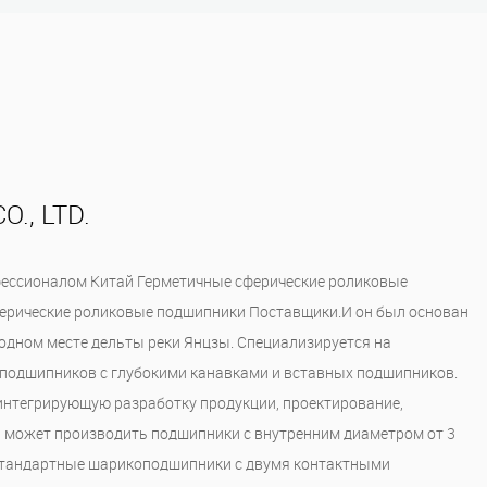
., LTD.
рофессионалом
Китай Герметичные сферические роликовые
рические роликовые подшипники Поставщики
.И он был основан
годном месте дельты реки Янцзы. Специализируется на
подшипников с глубокими канавками и вставных подшипников.
интегрирующую разработку продукции, проектирование,
н может производить подшипники с внутренним диаметром от 3
естандартные шарикоподшипники с двумя контактными